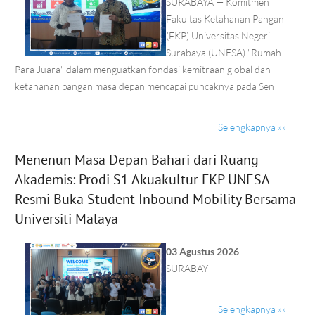
SURABAYA — Komitmen
Fakultas Ketahanan Pangan
(FKP) Universitas Negeri
Surabaya (UNESA) "Rumah
Para Juara" dalam menguatkan fondasi kemitraan global dan
ketahanan pangan masa depan mencapai puncaknya pada Sen
Selengkapnya »»
Menenun Masa Depan Bahari dari Ruang
Akademis: Prodi S1 Akuakultur FKP UNESA
Resmi Buka Student Inbound Mobility Bersama
Universiti Malaya
03 Agustus 2026
SURABAY
Selengkapnya »»