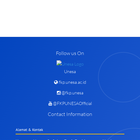
Follow us On
Unesa
fkp.unesa.ac.id
@fkp.unesa
@FKPUNESAOfficial
Contact Information
Alamat & Kontak