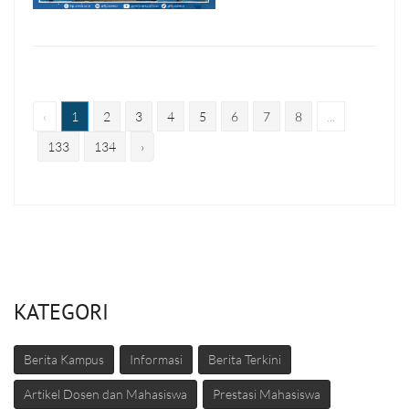
‹
1
2
3
4
5
6
7
8
...
133
134
›
KATEGORI
Berita Kampus
Informasi
Berita Terkini
Artikel Dosen dan Mahasiswa
Prestasi Mahasiswa