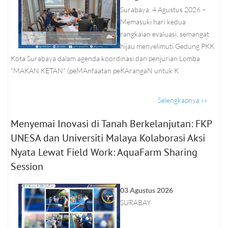
Surabaya, 4 Agustus 2026 –
Memasuki hari kedua
rangkaian evaluasi, semangat
hijau menyelimuti Gedung PKK
Kota Surabaya dalam agenda koordinasi dan penjurian Lomba
"MAKAN KETAN" (peMAnfaatan peKArangaN untuk K
Selengkapnya »»
Menyemai Inovasi di Tanah Berkelanjutan: FKP
UNESA dan Universiti Malaya Kolaborasi Aksi
Nyata Lewat Field Work: AquaFarm Sharing
Session
03 Agustus 2026
SURABAY